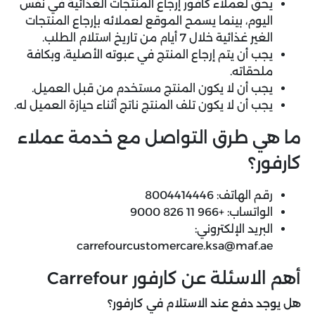
يحق لعملاء كافور إرجاع المنتجات الغذائية في نفس
اليوم، بينما يسمح الموقع لعملائه بإرجاع المنتجات
الغير غذائية خلال 7 أيام من تاريخ استلام الطلب.
يجب أن يتم إرجاع المنتج في عبوته الأصلية، وبكافة
ملحقاته.
يجب أن لا يكون المنتج مستخدم من قبل العميل.
يجب أن لا يكون تلف المنتج ناتج أثناء حيازة العميل له.
ما هي طرق التواصل مع خدمة عملاء
كارفور؟
رقم الهاتف: 8004414446
الواتساب: +966 11 826 9000
البريد الإلكتروني:
carrefourcustomercare.ksa@maf.ae
أهم الاسئلة عن كارفور Carrefour
هل يوجد دفع عند الاستلام في كارفور؟