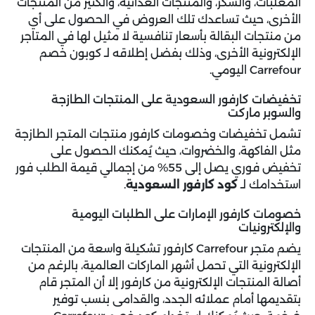
المعلبات، والسكر، والمنتجات الغذائية، والكثير من المنتجات
الأخرى، حيث تساعدك تلك العروض في الحصول على أي
من منتجات البقالة بأسعار تنافسية لا مثيل لها في المتاجر
الإلكترونية الأخرى، وذلك بفضل إطلاقه لـ كوبون خصم
Carrefour اليومي.
تخفيضات كارفور السعودية على المنتجات الطازجة
والسوبر ماركت
تشمل تخفيضات وخصومات كارفور منتجات المتجر الطازجة
مثل الفاكهة، والخضروات، حيث يُمكنك الحصول على
تخفيض فوري يصل إلى 55% من إجمالي قيمة الطلب فور
استخدامك لـ
كود كارفور السعودية
.
خصومات كارفور الإمارات على الطلبات اليومية
والإلكترونيات
يضم متجر Carrefour كارفور تشكيلة واسعة من المنتجات
الإلكترونية التي تحمل أشهر الماركات العالمية، بالرغم من
أصالة المنتجات الإلكترونية من كارفور إلا أن المتجر قام
بتقديمها أمام عملائه الجدد، والقدامى بنسب توفير