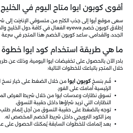
أقوى كوبون ايوا متاح اليوم في الخليج
سعى موقع أيوا إلى جذب الكثير من متسوقي الإنترنت إلى شرا
إطلاق كوبون خصم eyewa الفعال في كافة د
الجدد، والقدامى، ساعد كوبون الخصم هذا المتجر في سرعة الان
ما هي طريقة استخدام كود ايوا خطوة
بادر الآن بالحصول على تخفيضات ايوا اليومية، وذلك عن طريق
خلال المتجر باتباعك للخطوات التالية:
قُم بنسخ
كوبون ايوا
من خلال الضغط على خيار نسخ ال
الرئيسية أمامك على الفور.
تسوق نظارات وعدسات ايوا من خلال شريط العرض المتوا
النظارات التي تريد شراؤها داخل حقيبة التسوق.
توجه بالضغط على حقيبة التسوق من أجل إتمام طلب 
رمز الكود الترويجي داخل شريط الخصم المخصص له.
بعد إتمامك للخطوات السابقة يُمكنك الحصول على عرو