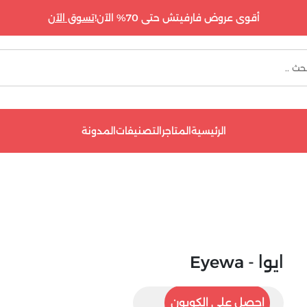
أقوى عروض فارفيتش حتى 70% الآن!
تسوق الآن
الرئيسية
المتاجر
التصنيفات
المدونة
ايوا - Eyewa
5ASMM
احصل على الكوبون