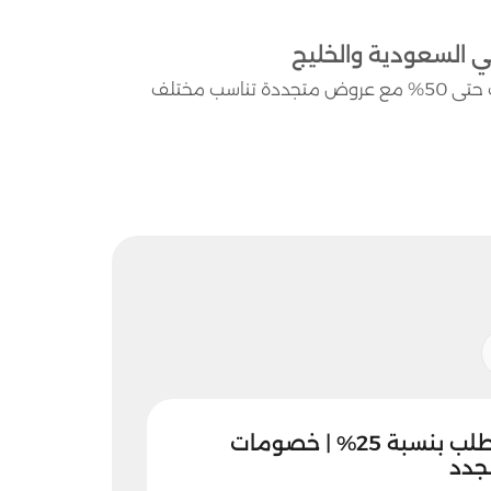
استخدم كود خصم ايوا لتوفير أكبر عند شراء النظارات والعدسات حتى 50% مع عروض متجددة تناسب مختلف
كود خصم ايوا اول طلب بنسبة 25% | خصومات
لجدد