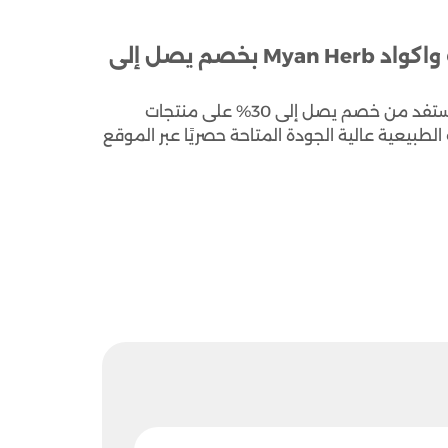
كود خصم ميان هيرب 2026 – احدث كوبونات واكواد Myan Herb بخصم يصل إلى
استمتع بتجربة تسوق استثنائية مع كود خصم ميان هيرب، واستفد من خصم يصل إلى 30% على منتجات
طبيعية عالية الجودة المتاحة حصريًا عبر الموقع