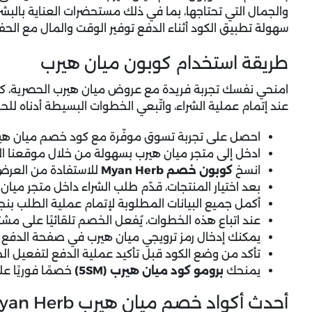
والجمال التي تحتاجها، بما في ذلك مستحضرات العناية بالبشرة،
سهولة تطبيق الكود أثناء الدفع توفير الوقت والمال مع الح
طريقة استخدام كوبون ميان هيرب
امنحي نفسك تجربة فريدة مع
عروض ميان هيرب
عند إتمام عملية الشراء، واتّبعي الخطوات البسيطة أدناه
احصل على تجربة تسوق موفّرة مع كود خصم ميان هير
ادخل إلى متجر ميان هيرب بسهولة من خلال موقعنا الإ
انسخ
كوبون خصم Myan Herb
للاستفادة من العرض
بعد اختيار المنتجات، قدّم طلب الشراء داخل متجر ميان 
أكمل جميع البيانات المطلوبة لإتمام عملية الطلب بنجا
عند اتباع هذه الخطوات، يُفعل الخصم تلقائيًا على مشتر
يمكنك إدخال رمز ترويجي ميان هيرب في صفحة الدفع 
تأكد من وضع الكود قبل تأكيد عملية الدفع لتفعيل ال
يمنحك
برومو كود ميان هيرب (5SM)
خصمًا فوريًا عل
أحدث أكواد خصم ميان هيرب Myan Herb الفعالة والمجربة لعام 2026