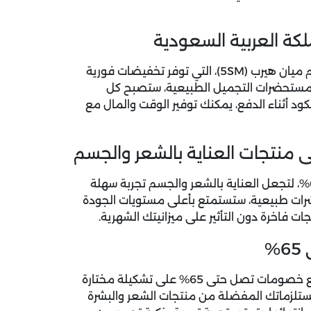
كة العربية السعودية
 ميان هيرب
(5SM)
، التي توفر تخفيضات فورية
 مستحضرات التجميل الطبيعية، ستصبح كل
د أثناء الدفع، يمكنك توفير الوقت والمال مع
دلّل نفسك مع كوبونات خصم ميان هيرب التي تصل حتى 60%، لتجعل العناية بالشعر والجسم تجربة سهلة
رات طبيعية، ستستمتع بأعلى مستويات الجودة
 فاخرة دون التأثير على ميزانيتك الشهرية.
لا تفوّت التخفيضات الكبرى من ميان هيرب لشهر August، مع خصومات تصل حتى 65% على تشكيلة مختارة
 مستلزماتك المفضلة من منتجات الشعر والبشرة