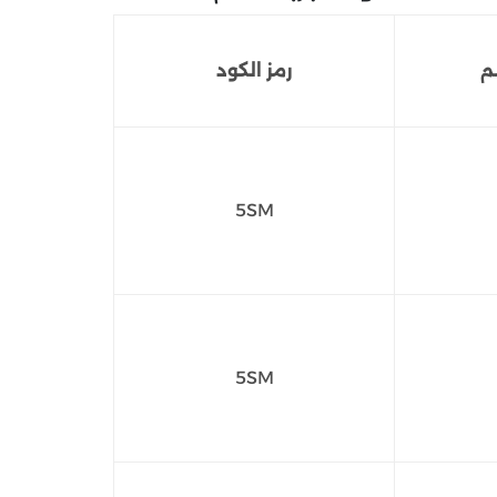
م
رمز الكود
5SM
5SM