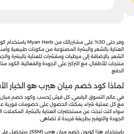
وفر حتى 30% على مشترياتك من Myan Herb باستخدام
كود
العناية بالشعر والبشرة المصنوعة من مكونات طبيعية وآمن
الشعر، بالإضافة إلى مرطبات ومقشرات للعناية بالبشرة والجس
منتجات للأطفال، مع التركيز على الجودة والفعالية، الكود مت
الدفع.
لماذا كود خصم ميان هيرب هو الخيار الأ
في عالم التسوق الرقمي، كل قرش يُحسب، و
كود خصم ميان هير
مع كل عملية شراء، يمكنك الحصول على خصومات فورية على 
سواء كنت تبحث عن مستحضرات العناية بالبشرة، المكملات الغذ
الجودة والتوفير بطريقة فريدة لا تضاهى.
باستخدام هذا
كوبون خصم ميان هيرب (5SM)
، ستحصل على 